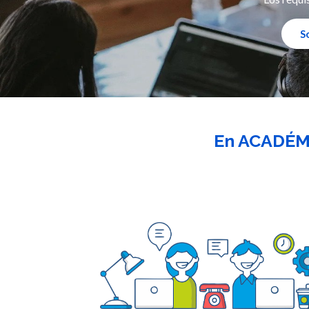
So
En ACADÉM