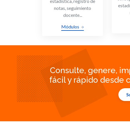
estadística, registro de
estadí
notas, seguimiento
docente...
Módulos
Consulte, genere, im
fácil y rápido desde c
So